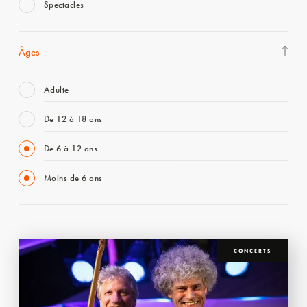
Spectacles
Âges
Adulte
De 12 à 18 ans
De 6 à 12 ans
Moins de 6 ans
CONCERTS