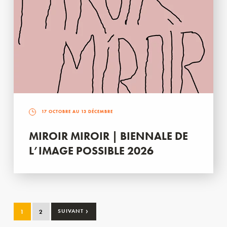
17 OCTOBRE AU 13 DÉCEMBRE
MIROIR MIROIR | BIENNALE DE
L’IMAGE POSSIBLE 2026
›
1
2
SUIVANT