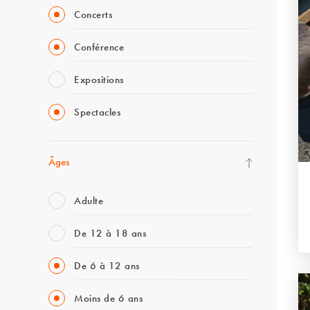
Concerts
Conférence
Expositions
Spectacles
Âges
Adulte
De 12 à 18 ans
De 6 à 12 ans
Moins de 6 ans