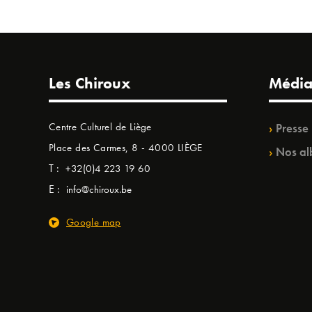
Les Chiroux
Média
Centre Culturel de Liège
Presse
Place des Carmes, 8 - 4000 LIÈGE
Nos al
T :
+32(0)4 223 19 60
E :
info@chiroux.be
Google map