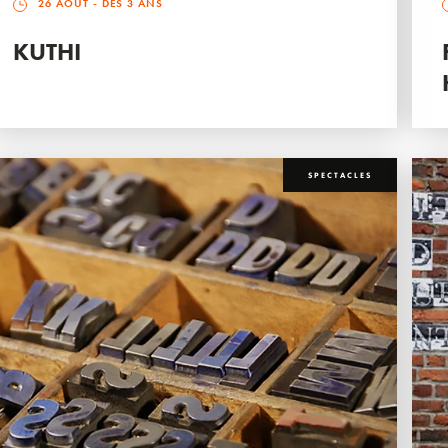
26 AOÛT
- DÈS 3 ANS
KUTHI
SPECTACLES