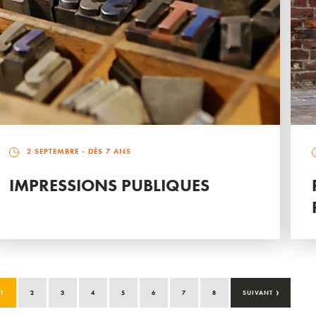
2 SEPTEMBRE
- DÈS 7 ANS
IMPRESSIONS PUBLIQUES
›
1
2
3
4
5
6
7
8
SUIVANT