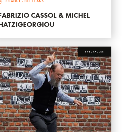
30 AOÛT
- DÈS 11 ANS
FABRIZIO CASSOL & MICHEL
HATZIGEORGIOU
SPECTACLES