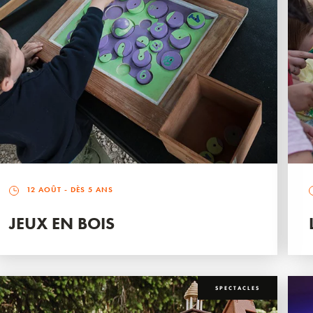
12 AOÛT
- DÈS 5 ANS
JEUX EN BOIS
SPECTACLES