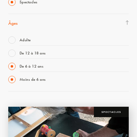
Spectacles
Âges
Adulte
De 12 à 18 ans
De 6 à 12 ans
Moins de 6 ans
SPECTACLES