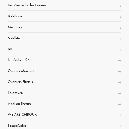
Les Mercredis des Carmes
Babillage
Mix’âges
Satellite
BIP
Les Ateliers 04
Quartier Mouvant
Quartiers Pluriels
Ilo citoyen
Noël au Théâtre
WE ARE CHIROUX
TempoColor