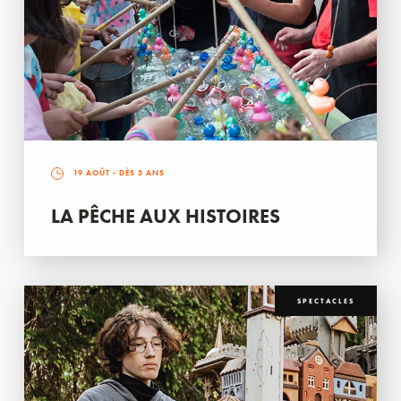
19 AOÛT
- DÈS 3 ANS
LA PÊCHE AUX HISTOIRES
SPECTACLES