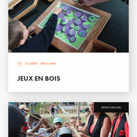
12 AOÛT
- DÈS 5 ANS
JEUX EN BOIS
SPECTACLES