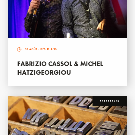
30 AOÛT
- DÈS 11 ANS
FABRIZIO CASSOL & MICHEL
HATZIGEORGIOU
SPECTACLES