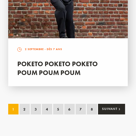
2 SEPTEMBRE
- DÈS 7 ANS
POKETO POKETO POKETO
POUM POUM POUM
›
1
2
3
4
5
6
7
8
SUIVANT