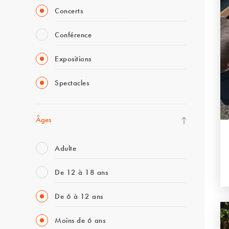
Concerts
Conférence
Expositions
Spectacles
Âges
Adulte
De 12 à 18 ans
De 6 à 12 ans
Moins de 6 ans