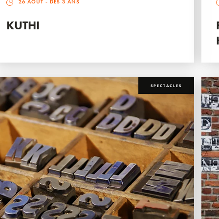
26 AOÛT
- DÈS 3 ANS
KUTHI
SPECTACLES