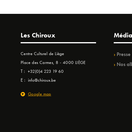
Les Chiroux
Média
Centre Culturel de Liège
Presse
Place des Carmes, 8 - 4000 LIÈGE
Nos al
T :
+32(0)4 223 19 60
E :
info@chiroux.be
Google map