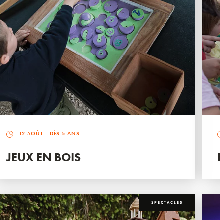
12 AOÛT
- DÈS 5 ANS
JEUX EN BOIS
SPECTACLES