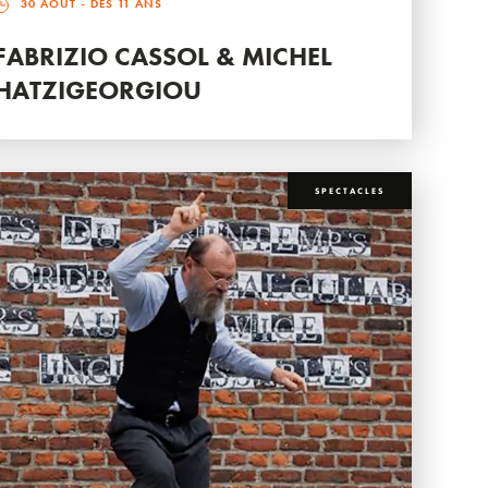
30 AOÛT
- DÈS 11 ANS
FABRIZIO CASSOL & MICHEL
HATZIGEORGIOU
SPECTACLES