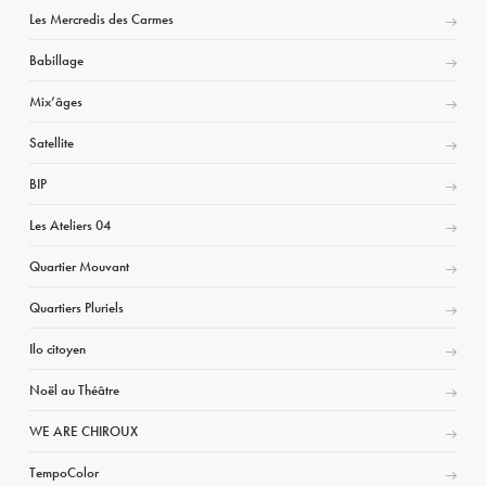
Les Mercredis des Carmes
Babillage
Mix’âges
Satellite
BIP
Les Ateliers 04
Quartier Mouvant
Quartiers Pluriels
Ilo citoyen
Noël au Théâtre
WE ARE CHIROUX
TempoColor