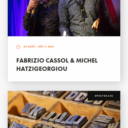
30 AOÛT
- DÈS 11 ANS
FABRIZIO CASSOL & MICHEL
HATZIGEORGIOU
SPECTACLES