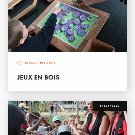
12 AOÛT
- DÈS 5 ANS
JEUX EN BOIS
SPECTACLES