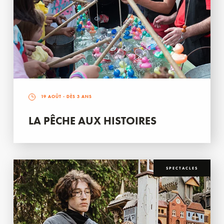
19 AOÛT
- DÈS 3 ANS
LA PÊCHE AUX HISTOIRES
SPECTACLES