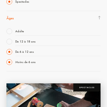
Spectacles
Âges
Adulte
De 12 à 18 ans
De 6 à 12 ans
Moins de 6 ans
SPECTACLES