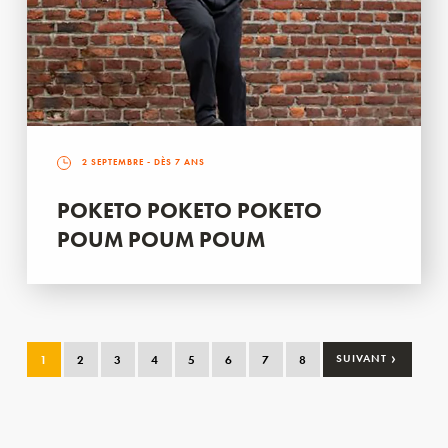
2 SEPTEMBRE
- DÈS 7 ANS
POKETO POKETO POKETO
POUM POUM POUM
›
1
2
3
4
5
6
7
8
SUIVANT