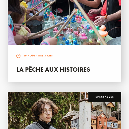
19 AOÛT
- DÈS 3 ANS
LA PÊCHE AUX HISTOIRES
SPECTACLES