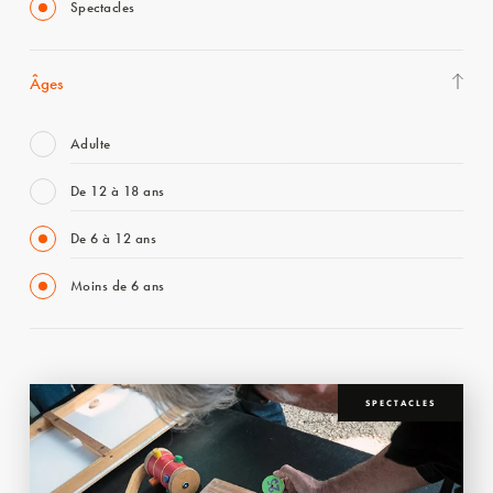
Spectacles
Âges
Adulte
De 12 à 18 ans
De 6 à 12 ans
Moins de 6 ans
SPECTACLES