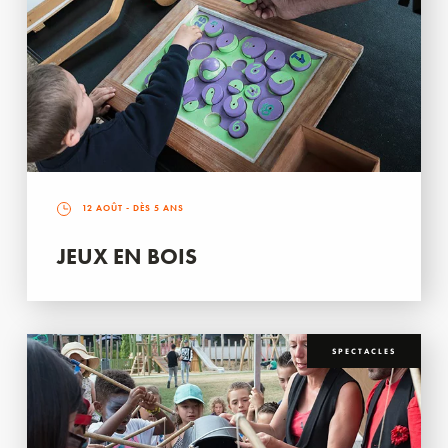
12 AOÛT
- DÈS 5 ANS
JEUX EN BOIS
SPECTACLES