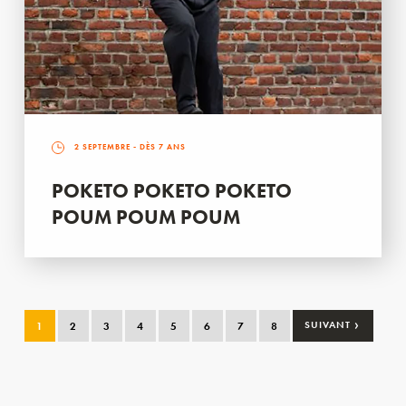
2 SEPTEMBRE
- DÈS 7 ANS
POKETO POKETO POKETO
POUM POUM POUM
›
1
2
3
4
5
6
7
8
SUIVANT