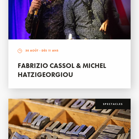
30 AOÛT
- DÈS 11 ANS
FABRIZIO CASSOL & MICHEL
HATZIGEORGIOU
SPECTACLES