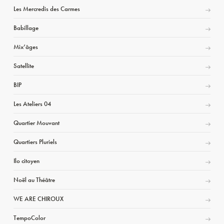
Les Mercredis des Carmes
Babillage
Mix’âges
Satellite
BIP
Les Ateliers 04
Quartier Mouvant
Quartiers Pluriels
Ilo citoyen
Noël au Théâtre
WE ARE CHIROUX
TempoColor