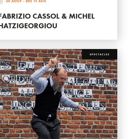
30 AOÛT
- DÈS 11 ANS
FABRIZIO CASSOL & MICHEL
HATZIGEORGIOU
SPECTACLES