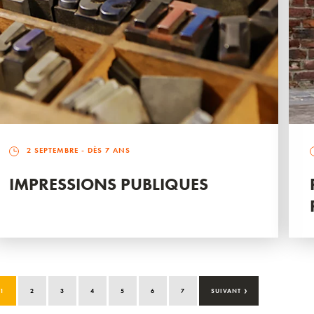
2 SEPTEMBRE
- DÈS 7 ANS
IMPRESSIONS PUBLIQUES
›
1
2
3
4
5
6
7
SUIVANT