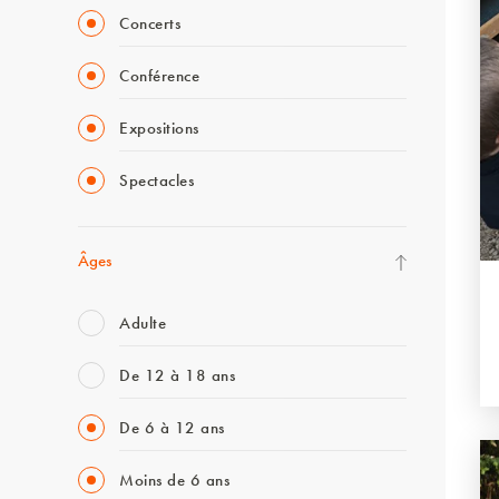
Concerts
Conférence
Expositions
Spectacles
Âges
Adulte
De 12 à 18 ans
De 6 à 12 ans
Moins de 6 ans