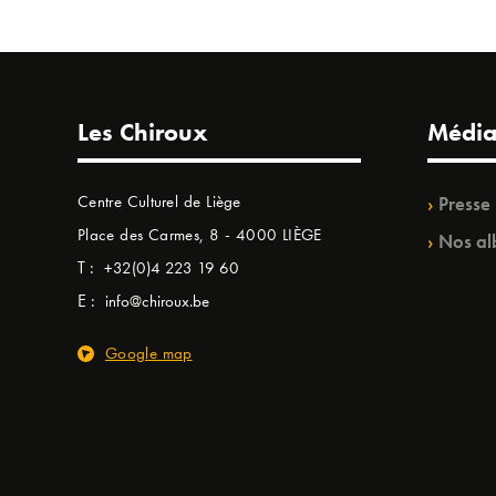
Les Chiroux
Média
Centre Culturel de Liège
Presse
Place des Carmes, 8 - 4000 LIÈGE
Nos al
T :
+32(0)4 223 19 60
E :
info@chiroux.be
Google map