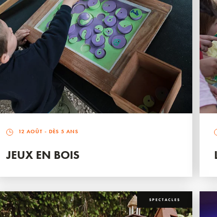
12 AOÛT
- DÈS 5 ANS
JEUX EN BOIS
SPECTACLES