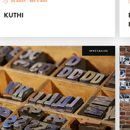
26 AOÛT
- DÈS 3 ANS
KUTHI
SPECTACLES