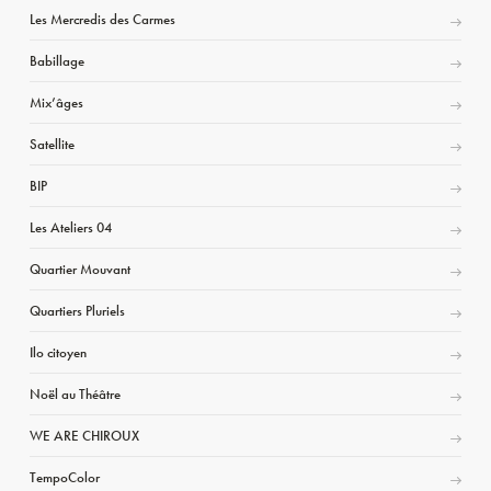
Les Mercredis des Carmes
Babillage
Mix’âges
Satellite
BIP
Les Ateliers 04
Quartier Mouvant
Quartiers Pluriels
Ilo citoyen
Noël au Théâtre
WE ARE CHIROUX
TempoColor