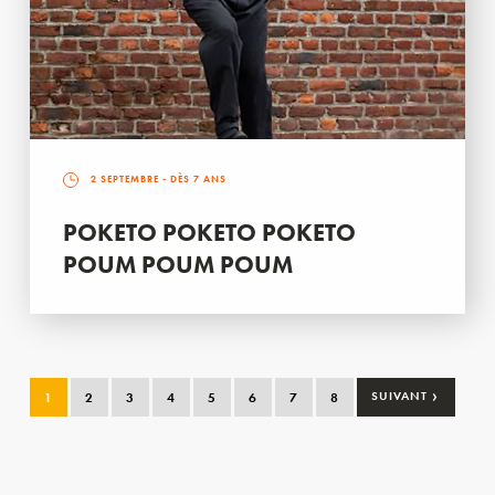
2 SEPTEMBRE
- DÈS 7 ANS
POKETO POKETO POKETO
POUM POUM POUM
›
1
2
3
4
5
6
7
8
SUIVANT