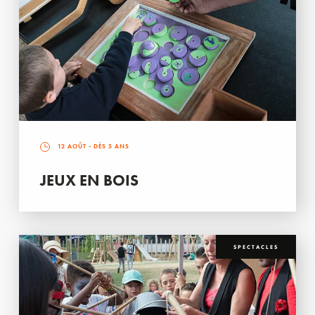
12 AOÛT
- DÈS 5 ANS
JEUX EN BOIS
SPECTACLES