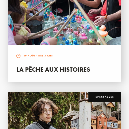
19 AOÛT
- DÈS 3 ANS
LA PÊCHE AUX HISTOIRES
SPECTACLES