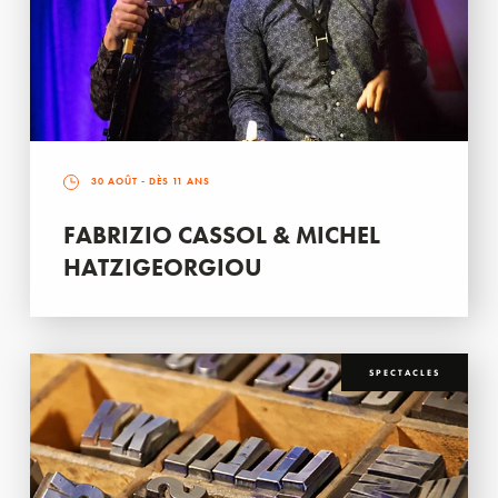
30 AOÛT
- DÈS 11 ANS
FABRIZIO CASSOL & MICHEL
HATZIGEORGIOU
SPECTACLES