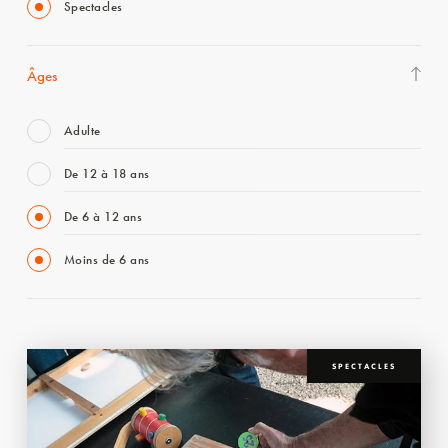
Spectacles
Âges
Adulte
De 12 à 18 ans
De 6 à 12 ans
Moins de 6 ans
SPECTACLES