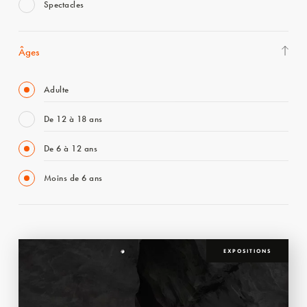
Spectacles
Âges
Adulte
De 12 à 18 ans
De 6 à 12 ans
Moins de 6 ans
EXPOSITIONS