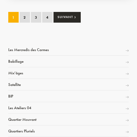
›
1
2
3
4
SUIVANT
Les Mercredis des Carmes
Babillage
Mix’âges
Satellite
BIP
Les Ateliers 04
Quartier Mouvant
Quartiers Pluriels