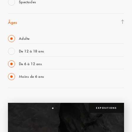
Spectacles
Âges
Adulte
De 12 à 18 ans
De 6 à 12 ans
Moins de 6 ans
EXPOSITIONS