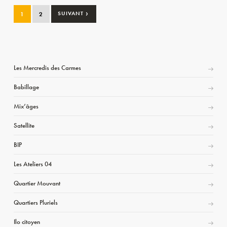
›
1
2
SUIVANT
Les Mercredis des Carmes
Babillage
Mix’âges
Satellite
BIP
Les Ateliers 04
Quartier Mouvant
Quartiers Pluriels
Ilo citoyen