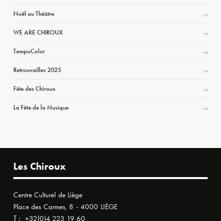
Noël au Théâtre
WE ARE CHIROUX
TempoColor
Retrouvailles 2025
Fête des Chiroux
La Fête de la Musique
Les Chiroux
Centre Culturel de Liège
Place des Carmes, 8 - 4000 LIÈGE
T :
+32(0)4 223 19 60