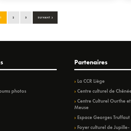
›
1
2
3
SUIVANT
s
Partenaires
La CCR Liège
bums photos
Centre culturel de Chêné
Centre Culturel Ourthe et
Meuse
Espace Georges Truffaut
Foyer culturel de Jupille-