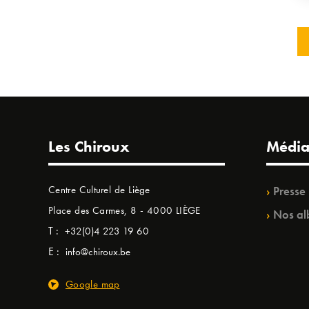
Les Chiroux
Média
Centre Culturel de Liège
Presse
Place des Carmes, 8 - 4000 LIÈGE
Nos al
T :
+32(0)4 223 19 60
E :
info@chiroux.be
Google map