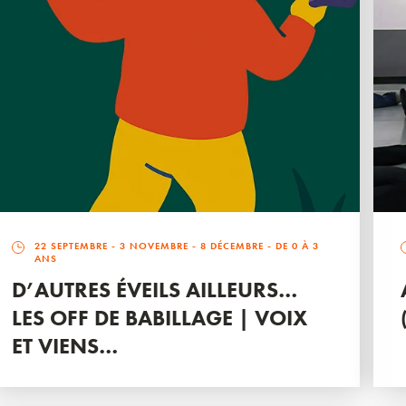
22 SEPTEMBRE
-
3 NOVEMBRE
-
8 DÉCEMBRE
- DE 0 À 3
ANS
D’AUTRES ÉVEILS AILLEURS…
LES OFF DE BABILLAGE | VOIX
ET VIENS…