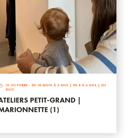
31 OCTOBRE
- DE 18 MOIS À 3 ANS | DE 4 À 6 ANS | EN
DUO
ATELIERS PETIT-GRAND |
MARIONNETTE (1)