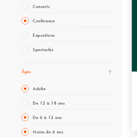
Concerts
Conférence
Expositions
Spectacles
Âges
Adulte
De 12 à 18 ans
De 6 à 12 ans
Moins de 6 ans