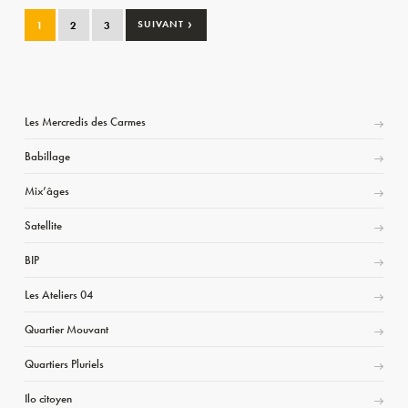
›
1
2
3
SUIVANT
Les Mercredis des Carmes
Babillage
Mix’âges
Satellite
BIP
Les Ateliers 04
Quartier Mouvant
Quartiers Pluriels
Ilo citoyen