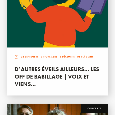
22 SEPTEMBRE
-
3 NOVEMBRE
-
8 DÉCEMBRE
- DE 0 À 3 ANS
D’AUTRES ÉVEILS AILLEURS… LES
OFF DE BABILLAGE | VOIX ET
VIENS…
CONCERTS