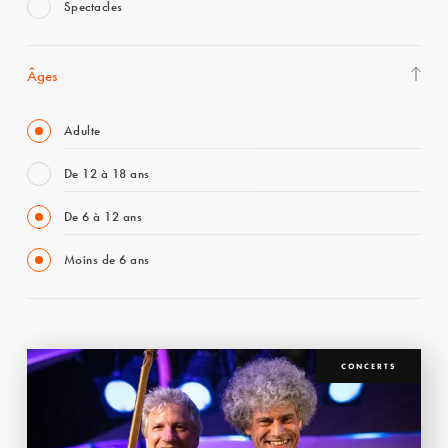
Spectacles
Âges
Adulte
De 12 à 18 ans
De 6 à 12 ans
Moins de 6 ans
CONCERTS