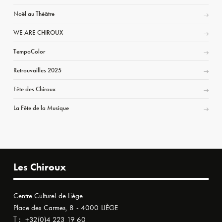
Noël au Théâtre
WE ARE CHIROUX
TempoColor
Retrouvailles 2025
Fête des Chiroux
La Fête de la Musique
Les Chiroux
Centre Culturel de Liège
Place des Carmes, 8 - 4000 LIÈGE
T :
+32(0)4 223 19 60