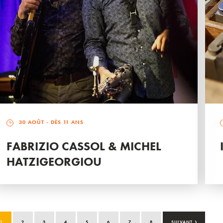
30 AOÛT
- DÈS 11 ANS
FABRIZIO CASSOL & MICHEL
HATZIGEORGIOU
›
1
2
3
4
5
6
7
8
SUIVANT