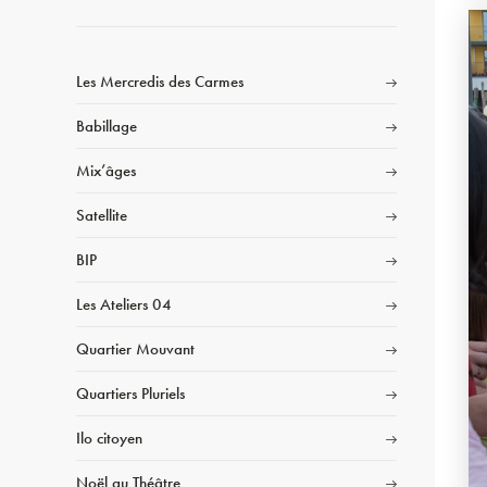
Les Mercredis des Carmes
Babillage
Mix’âges
Satellite
BIP
Les Ateliers 04
Quartier Mouvant
Quartiers Pluriels
Ilo citoyen
Noël au Théâtre