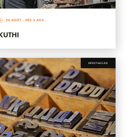
26 AOÛT
- DÈS 3 ANS
KUTHI
SPECTACLES