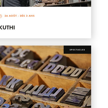
26 AOÛT
- DÈS 3 ANS
KUTHI
SPECTACLES