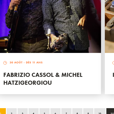
30 AOÛT
- DÈS 11 ANS
FABRIZIO CASSOL & MICHEL
HATZIGEORGIOU
1
2
3
4
5
6
7
8
9
10
SU