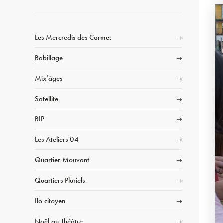
Les Mercredis des Carmes
Babillage
Mix’âges
Satellite
BIP
Les Ateliers 04
Quartier Mouvant
Quartiers Pluriels
Ilo citoyen
Noël au Théâtre