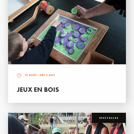
12 AOÛT
- DÈS 5 ANS
JEUX EN BOIS
SPECTACLES