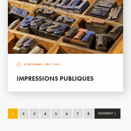
2 SEPTEMBRE
- DÈS 7 ANS
IMPRESSIONS PUBLIQUES
›
1
2
3
4
5
6
7
8
SUIVANT