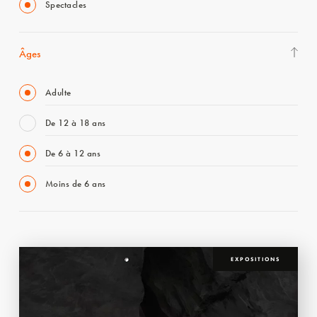
Spectacles
Âges
Adulte
De 12 à 18 ans
De 6 à 12 ans
Moins de 6 ans
EXPOSITIONS