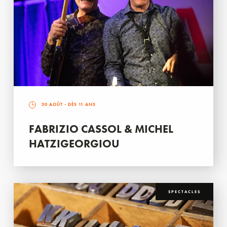
30 AOÛT
- DÈS 11 ANS
FABRIZIO CASSOL & MICHEL
HATZIGEORGIOU
SPECTACLES