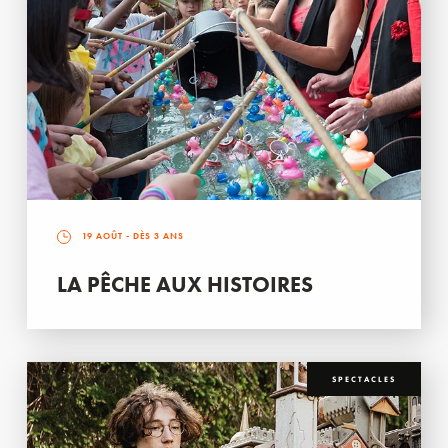
19 AOÛT
- DÈS 3 ANS
LA PÊCHE AUX HISTOIRES
SPECTACLES