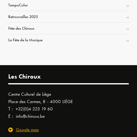
TempoColor
Retrouvailles 2025
Fête des Chiroux
La Fête de la Musique
Les Chiroux
Centre Culturel de Liège
Place des Carmes, 8 - 4000 LIÈGE
T :
+32(0)4 223 19 60
E :
info@chiroux.be
Google map