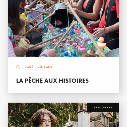
19 AOÛT
- DÈS 3 ANS
LA PÊCHE AUX HISTOIRES
SPECTACLES