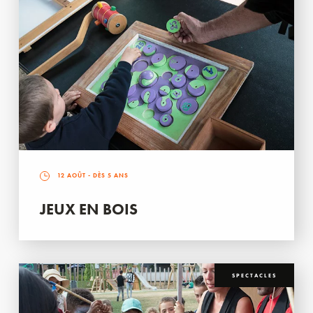
12 AOÛT
- DÈS 5 ANS
JEUX EN BOIS
SPECTACLES