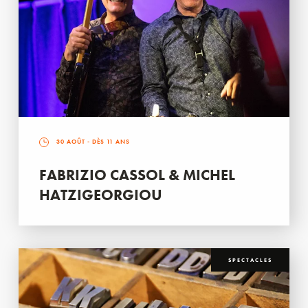
30 AOÛT
- DÈS 11 ANS
FABRIZIO CASSOL & MICHEL
HATZIGEORGIOU
SPECTACLES