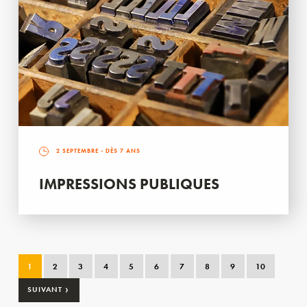
2 SEPTEMBRE
- DÈS 7 ANS
IMPRESSIONS PUBLIQUES
1
2
3
4
5
6
7
8
9
10
›
SUIVANT