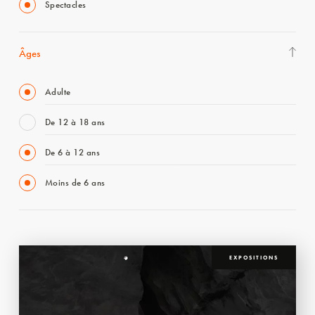
Spectacles
Âges
Adulte
De 12 à 18 ans
De 6 à 12 ans
Moins de 6 ans
EXPOSITIONS