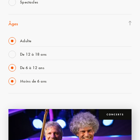
Spectacles
Âges
Adulte
De 12 à 18 ans
De 6 à 12 ans
Moins de 6 ans
CONCERTS