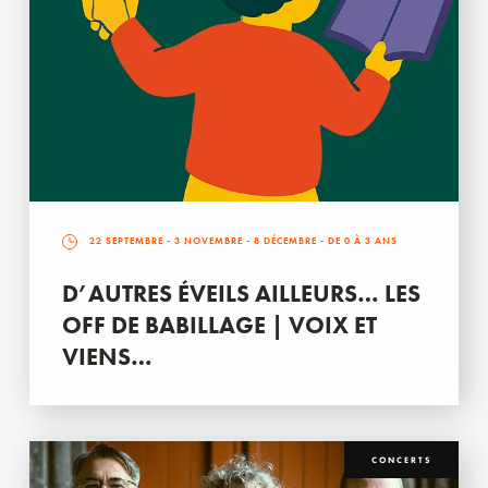
22 SEPTEMBRE
-
3 NOVEMBRE
-
8 DÉCEMBRE
- DE 0 À 3 ANS
D’AUTRES ÉVEILS AILLEURS… LES
OFF DE BABILLAGE | VOIX ET
VIENS…
CONCERTS