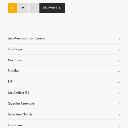
›
1
2
3
SUIVANT
Les Mercredis des Carmes
Babillage
Mix’âges
Satellite
BIP
Les Ateliers 04
Quartier Mouvant
Quartiers Pluriels
Ilo citoyen