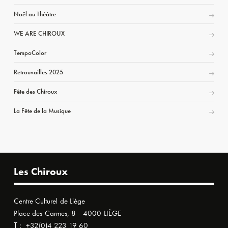
Noël au Théâtre
WE ARE CHIROUX
TempoColor
Retrouvailles 2025
Fête des Chiroux
La Fête de la Musique
Les Chiroux
Centre Culturel de Liège
Place des Carmes, 8 - 4000 LIÈGE
T :
+32(0)4 223 19 60