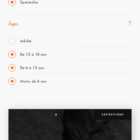
Spectacles
Âges
Adulte
De 12 à 18 ans
De 6 à 12 ans
Moins de 6 ans
EXPOSITIONS