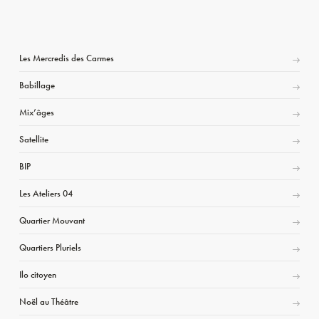
Les Mercredis des Carmes
Babillage
Mix’âges
Satellite
BIP
Les Ateliers 04
Quartier Mouvant
Quartiers Pluriels
Ilo citoyen
Noël au Théâtre