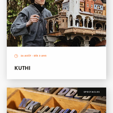
26 AOÛT
- DÈS 3 ANS
KUTHI
SPECTACLES