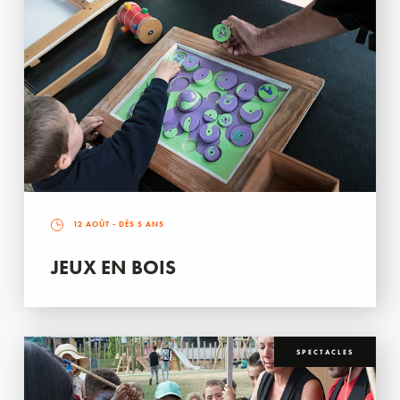
12 AOÛT
- DÈS 5 ANS
JEUX EN BOIS
SPECTACLES