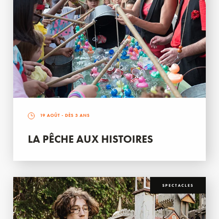
19 AOÛT
- DÈS 3 ANS
LA PÊCHE AUX HISTOIRES
SPECTACLES