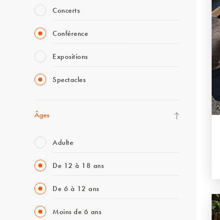
Concerts
Conférence
Expositions
Spectacles
Âges
Adulte
De 12 à 18 ans
De 6 à 12 ans
Moins de 6 ans