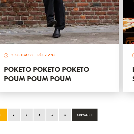
2 SEPTEMBRE
- DÈS 7 ANS
POKETO POKETO POKETO
POUM POUM POUM
›
1
2
3
4
5
6
SUIVANT