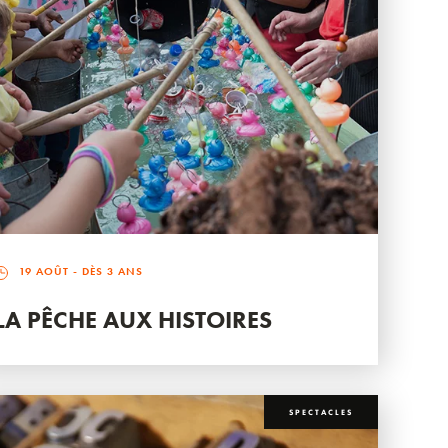
19 AOÛT
- DÈS 3 ANS
LA PÊCHE AUX HISTOIRES
SPECTACLES