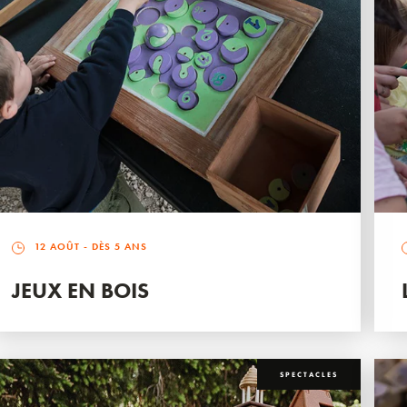
12 AOÛT
- DÈS 5 ANS
JEUX EN BOIS
SPECTACLES