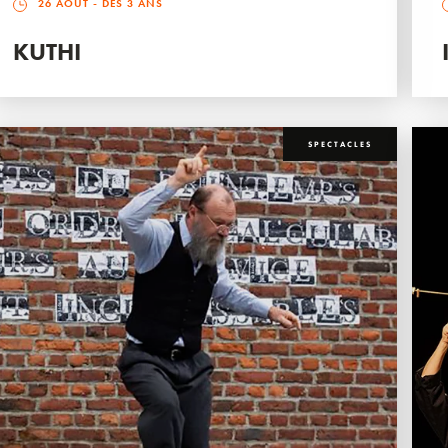
26 AOÛT
- DÈS 3 ANS
KUTHI
SPECTACLES