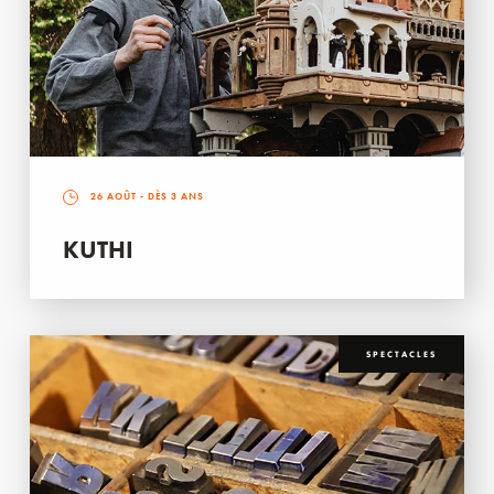
26 AOÛT
- DÈS 3 ANS
KUTHI
SPECTACLES