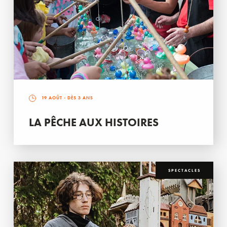
19 AOÛT
- DÈS 3 ANS
LA PÊCHE AUX HISTOIRES
SPECTACLES