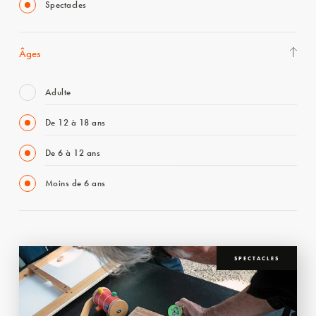
Spectacles
Âges
Adulte
De 12 à 18 ans
De 6 à 12 ans
Moins de 6 ans
SPECTACLES