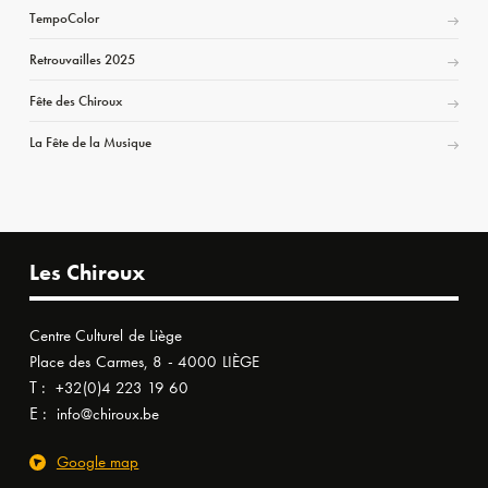
TempoColor
Retrouvailles 2025
Fête des Chiroux
La Fête de la Musique
Les Chiroux
Centre Culturel de Liège
Place des Carmes, 8 - 4000 LIÈGE
T :
+32(0)4 223 19 60
E :
info@chiroux.be
Google map