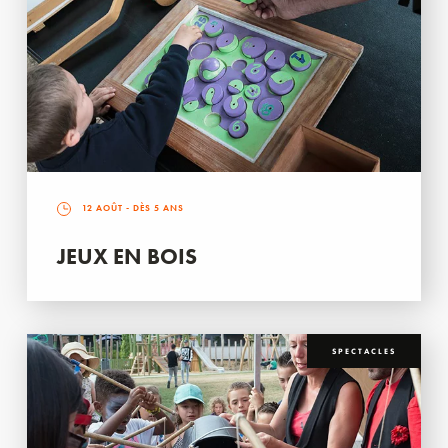
12 AOÛT
- DÈS 5 ANS
JEUX EN BOIS
SPECTACLES