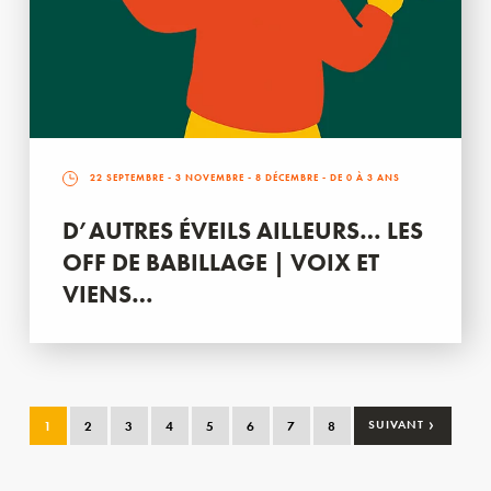
22 SEPTEMBRE
-
3 NOVEMBRE
-
8 DÉCEMBRE
- DE 0 À 3 ANS
D’AUTRES ÉVEILS AILLEURS… LES
OFF DE BABILLAGE | VOIX ET
VIENS…
›
1
2
3
4
5
6
7
8
SUIVANT