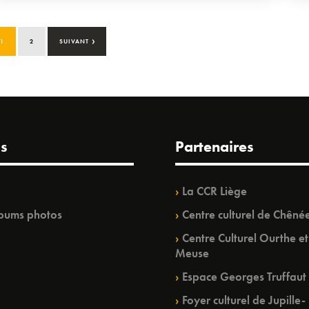
›
1
2
SUIVANT
s
Partenaires
La CCR Liège
bums photos
Centre culturel de Chêné
Centre Culturel Ourthe et
Meuse
Espace Georges Truffaut
Foyer culturel de Jupille-