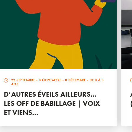
22 SEPTEMBRE
-
3 NOVEMBRE
-
8 DÉCEMBRE
- DE 0 À 3
ANS
D’AUTRES ÉVEILS AILLEURS…
LES OFF DE BABILLAGE | VOIX
ET VIENS…