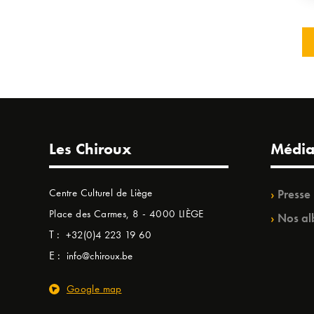
Les Chiroux
Média
Centre Culturel de Liège
Presse
Place des Carmes, 8 - 4000 LIÈGE
Nos al
T :
+32(0)4 223 19 60
E :
info@chiroux.be
Google map