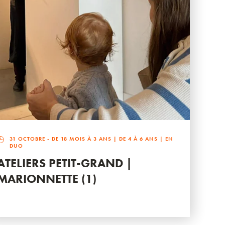
31 OCTOBRE
- DE 18 MOIS À 3 ANS | DE 4 À 6 ANS | EN
DUO
ATELIERS PETIT-GRAND |
MARIONNETTE (1)