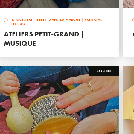
17 OCTOBRE
- BÉBÉS AVANT LA MARCHE | PRÉNATAL |
EN DUO
ATELIERS PETIT-GRAND |
MUSIQUE
ATELIERS