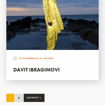
19 NOVEMBRE AU 31 JANVIER
DAVIT IBRAGIMOVI
›
1
2
SUIVANT