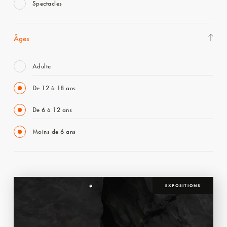
Spectacles
Âges
Adulte
De 12 à 18 ans
De 6 à 12 ans
Moins de 6 ans
EXPOSITIONS