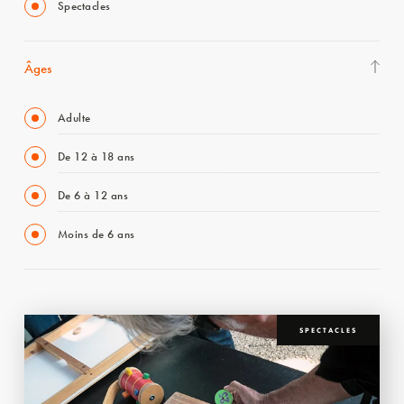
Spectacles
Âges
Adulte
De 12 à 18 ans
De 6 à 12 ans
Moins de 6 ans
SPECTACLES