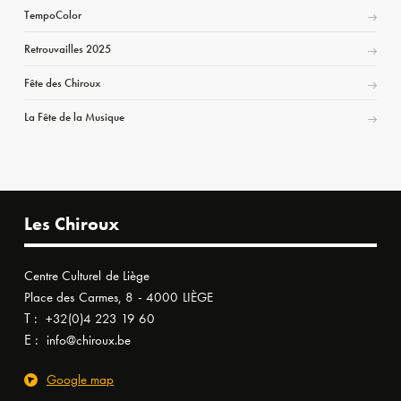
TempoColor
Retrouvailles 2025
Fête des Chiroux
La Fête de la Musique
Les Chiroux
Centre Culturel de Liège
Place des Carmes, 8 - 4000 LIÈGE
T :
+32(0)4 223 19 60
E :
info@chiroux.be
Google map