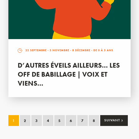
22 SEPTEMBRE
-
3 NOVEMBRE
-
8 DÉCEMBRE
- DE 0 À 3 ANS
D’AUTRES ÉVEILS AILLEURS… LES
OFF DE BABILLAGE | VOIX ET
VIENS…
›
1
2
3
4
5
6
7
8
SUIVANT