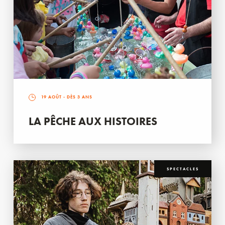
19 AOÛT
- DÈS 3 ANS
LA PÊCHE AUX HISTOIRES
SPECTACLES