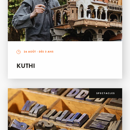
26 AOÛT
- DÈS 3 ANS
KUTHI
SPECTACLES