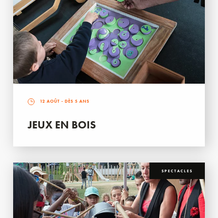
12 AOÛT
- DÈS 5 ANS
JEUX EN BOIS
SPECTACLES