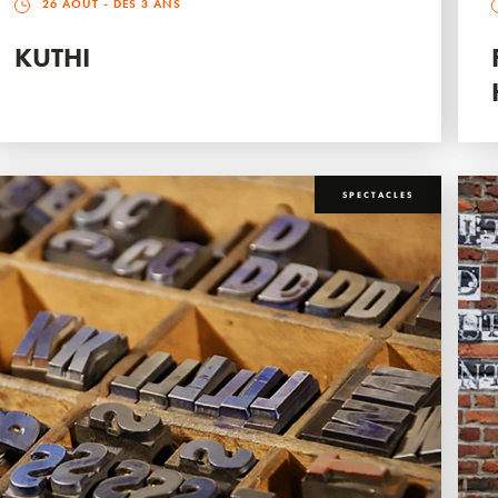
26 AOÛT
- DÈS 3 ANS
KUTHI
SPECTACLES