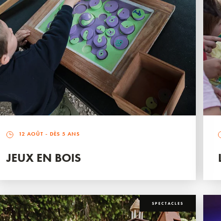
12 AOÛT
- DÈS 5 ANS
JEUX EN BOIS
SPECTACLES