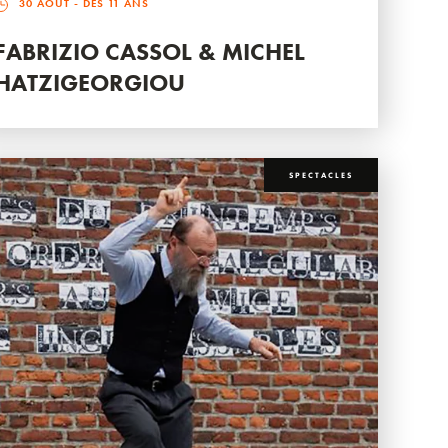
30 AOÛT
- DÈS 11 ANS
FABRIZIO CASSOL & MICHEL
HATZIGEORGIOU
SPECTACLES