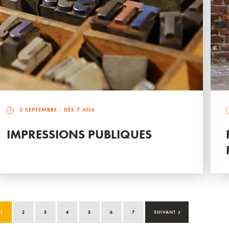
2 SEPTEMBRE
- DÈS 7 ANS
IMPRESSIONS PUBLIQUES
›
1
2
3
4
5
6
7
SUIVANT