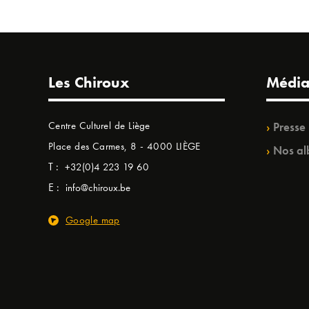
Les Chiroux
Média
Centre Culturel de Liège
Presse
Place des Carmes, 8 - 4000 LIÈGE
Nos al
T :
+32(0)4 223 19 60
E :
info@chiroux.be
Google map