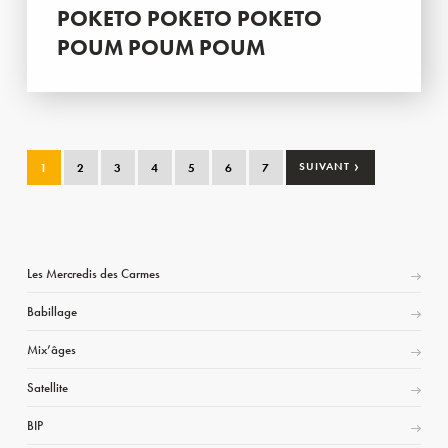
POKETO POKETO POKETO
POUM POUM POUM
›
1
2
3
4
5
6
7
SUIVANT
Les Mercredis des Carmes
Babillage
Mix’âges
Satellite
BIP