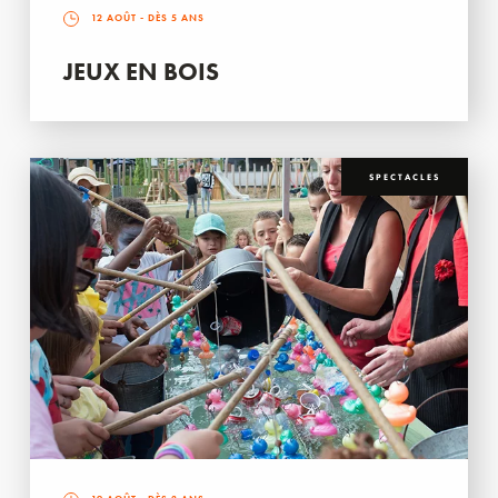
12 AOÛT
- DÈS 5 ANS
JEUX EN BOIS
SPECTACLES