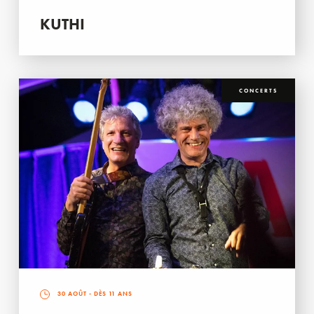
KUTHI
CONCERTS
30 AOÛT
- DÈS 11 ANS