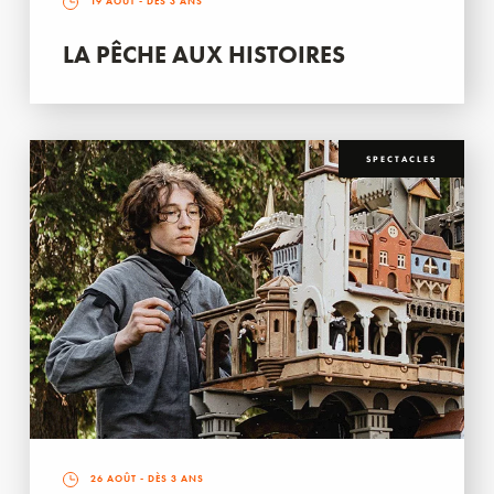
19 AOÛT
- DÈS 3 ANS
LA PÊCHE AUX HISTOIRES
SPECTACLES
26 AOÛT
- DÈS 3 ANS