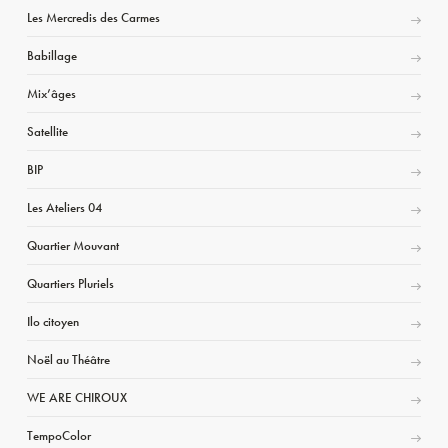
Les Mercredis des Carmes
Babillage
Mix’âges
Satellite
BIP
Les Ateliers 04
Quartier Mouvant
Quartiers Pluriels
Ilo citoyen
Noël au Théâtre
WE ARE CHIROUX
TempoColor