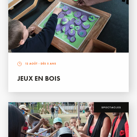
12 AOÛT
- DÈS 5 ANS
JEUX EN BOIS
SPECTACLES