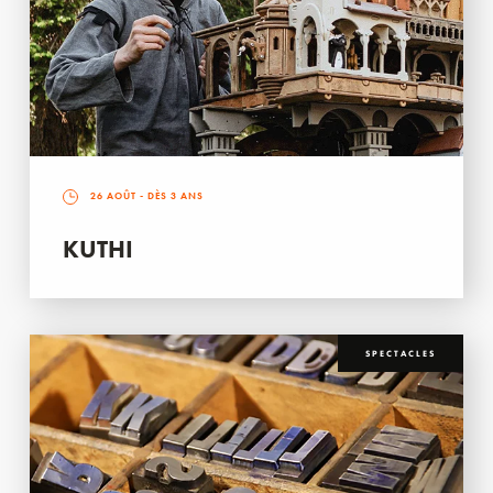
26 AOÛT
- DÈS 3 ANS
KUTHI
SPECTACLES