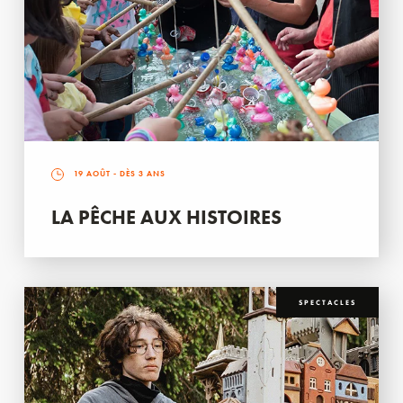
19 AOÛT
- DÈS 3 ANS
LA PÊCHE AUX HISTOIRES
SPECTACLES