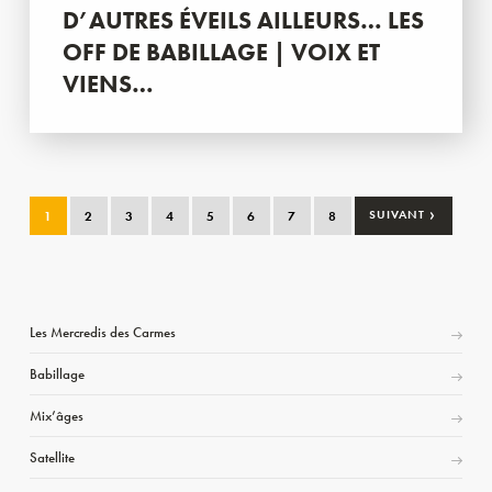
D’AUTRES ÉVEILS AILLEURS… LES
OFF DE BABILLAGE | VOIX ET
VIENS…
›
1
2
3
4
5
6
7
8
SUIVANT
Les Mercredis des Carmes
Babillage
Mix’âges
Satellite