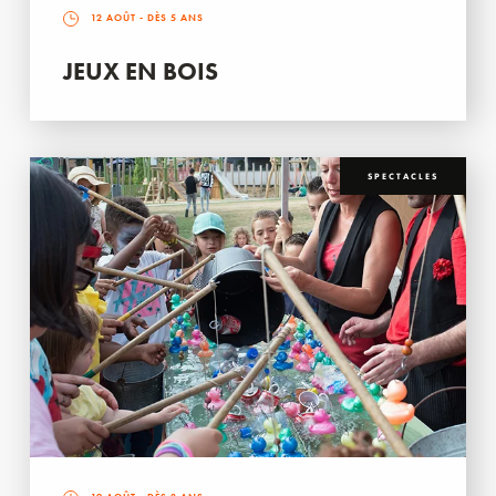
12 AOÛT
- DÈS 5 ANS
JEUX EN BOIS
SPECTACLES