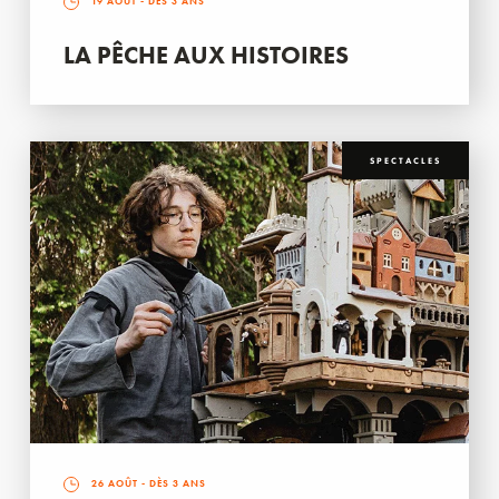
19 AOÛT
- DÈS 3 ANS
LA PÊCHE AUX HISTOIRES
SPECTACLES
26 AOÛT
- DÈS 3 ANS