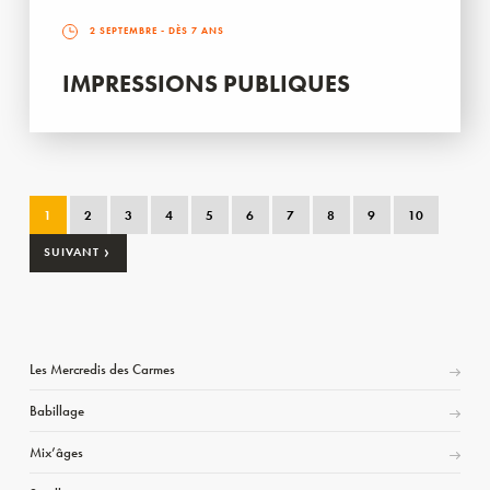
2 SEPTEMBRE
- DÈS 7 ANS
IMPRESSIONS PUBLIQUES
1
2
3
4
5
6
7
8
9
10
›
SUIVANT
Les Mercredis des Carmes
Babillage
Mix’âges