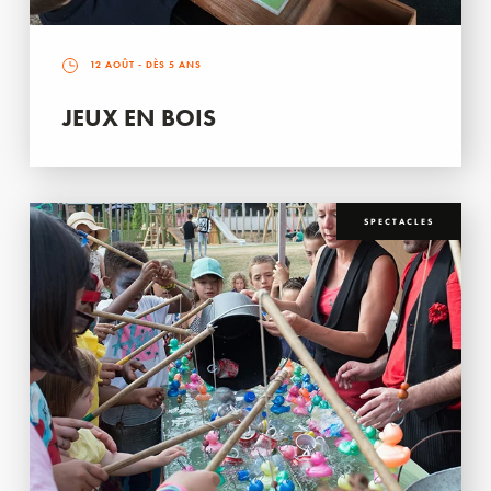
12 AOÛT
- DÈS 5 ANS
JEUX EN BOIS
SPECTACLES