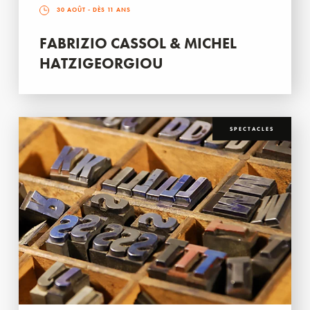
30 AOÛT
- DÈS 11 ANS
FABRIZIO CASSOL & MICHEL
HATZIGEORGIOU
SPECTACLES