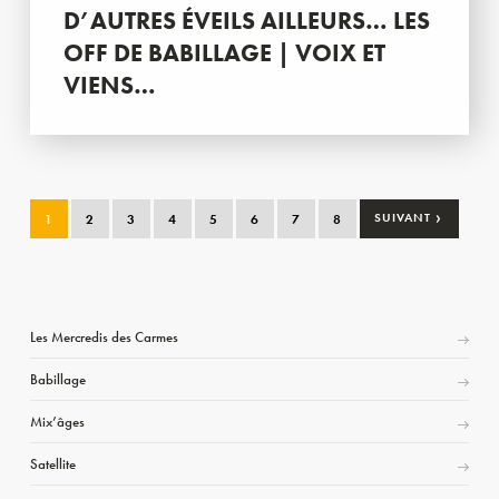
D’AUTRES ÉVEILS AILLEURS… LES
OFF DE BABILLAGE | VOIX ET
VIENS…
›
1
2
3
4
5
6
7
8
SUIVANT
Les Mercredis des Carmes
Babillage
Mix’âges
Satellite