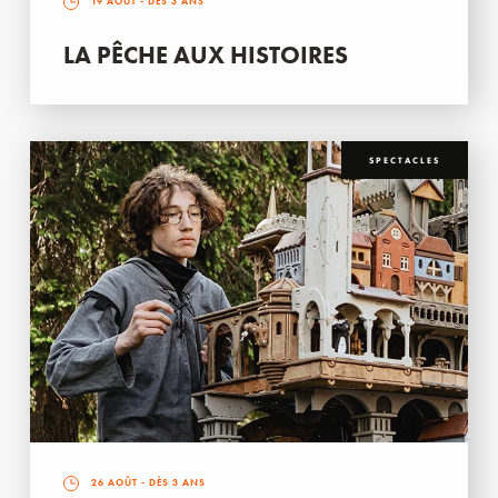
19 AOÛT
- DÈS 3 ANS
LA PÊCHE AUX HISTOIRES
SPECTACLES
26 AOÛT
- DÈS 3 ANS