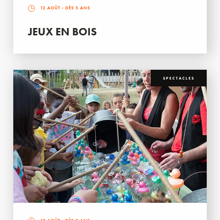
12 AOÛT
- DÈS 5 ANS
JEUX EN BOIS
SPECTACLES