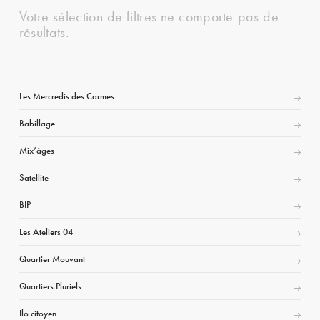
Votre sélection de filtres ne comporte pas de
résultats.
Les Mercredis des Carmes
Babillage
Mix’âges
Satellite
BIP
Les Ateliers 04
Quartier Mouvant
Quartiers Pluriels
Ilo citoyen