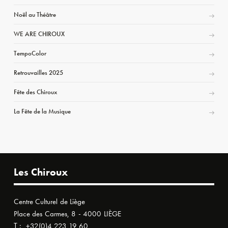
Noël au Théâtre
WE ARE CHIROUX
TempoColor
Retrouvailles 2025
Fête des Chiroux
La Fête de la Musique
Les Chiroux
Centre Culturel de Liège
Place des Carmes, 8 - 4000 LIÈGE
T :
+32(0)4 223 19 60