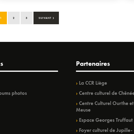
›
1
2
3
SUIVANT
s
Partenaires
La CCR Liège
bums photos
Centre culturel de Chêné
Centre Culturel Ourthe et
Meuse
Espace Georges Truffaut
Foyer culturel de Jupille-