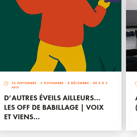
22 SEPTEMBRE
-
3 NOVEMBRE
-
8 DÉCEMBRE
- DE 0 À 3
ANS
D’AUTRES ÉVEILS AILLEURS…
LES OFF DE BABILLAGE | VOIX
ET VIENS…