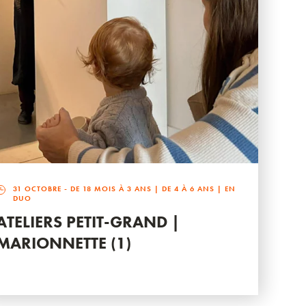
31 OCTOBRE
- DE 18 MOIS À 3 ANS | DE 4 À 6 ANS | EN
DUO
ATELIERS PETIT-GRAND |
MARIONNETTE (1)