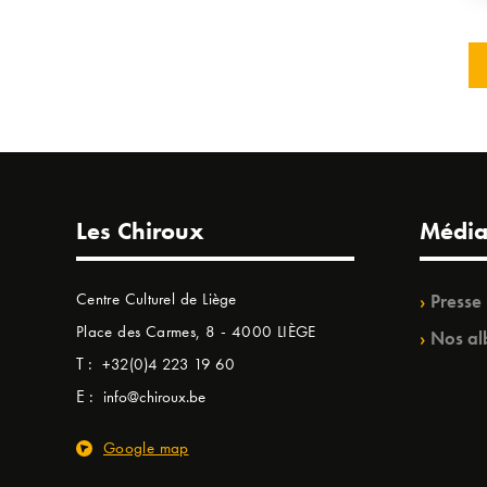
Les Chiroux
Média
Centre Culturel de Liège
Presse
Place des Carmes, 8 - 4000 LIÈGE
Nos al
T :
+32(0)4 223 19 60
E :
info@chiroux.be
Google map