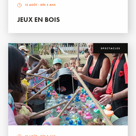
12 AOÛT
- DÈS 5 ANS
JEUX EN BOIS
SPECTACLES