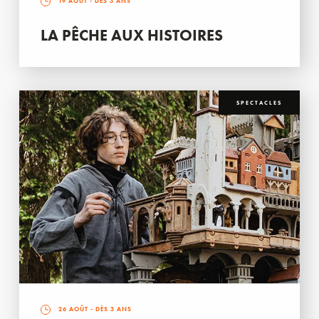
19 AOÛT
- DÈS 3 ANS
LA PÊCHE AUX HISTOIRES
SPECTACLES
26 AOÛT
- DÈS 3 ANS