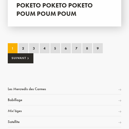
POKETO POKETO POKETO
POUM POUM POUM
1
2
3
4
5
6
7
8
9
›
SUIVANT
Les Mercredis des Carmes
Babillage
Mix’âges
Satellite