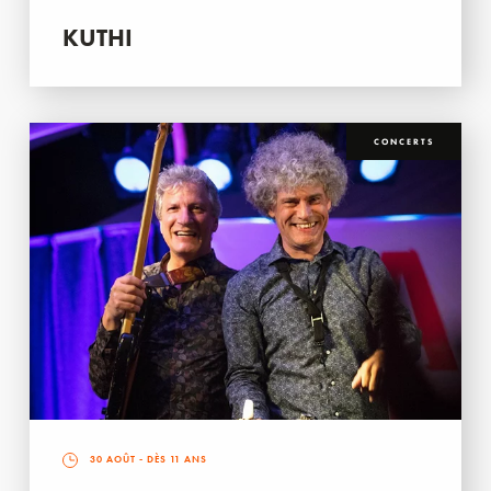
KUTHI
CONCERTS
30 AOÛT
- DÈS 11 ANS