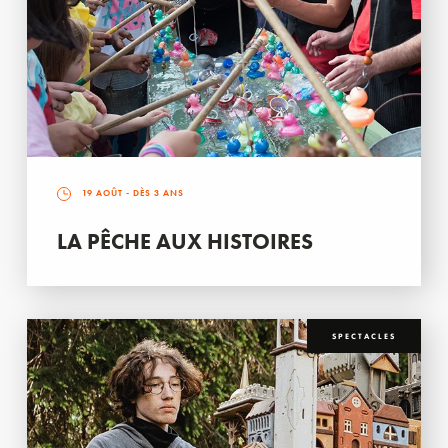
19 AOÛT
- DÈS 3 ANS
LA PÊCHE AUX HISTOIRES
SPECTACLES