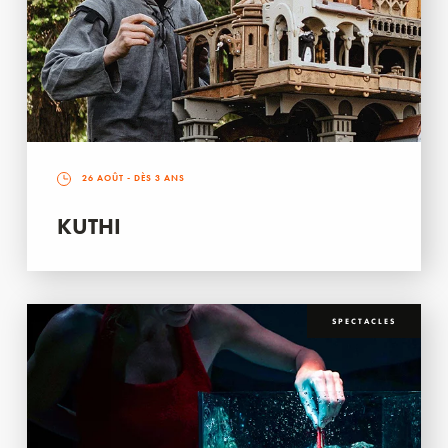
26 AOÛT
- DÈS 3 ANS
KUTHI
SPECTACLES