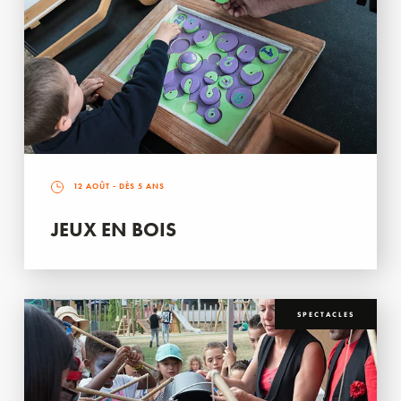
12 AOÛT
- DÈS 5 ANS
JEUX EN BOIS
SPECTACLES