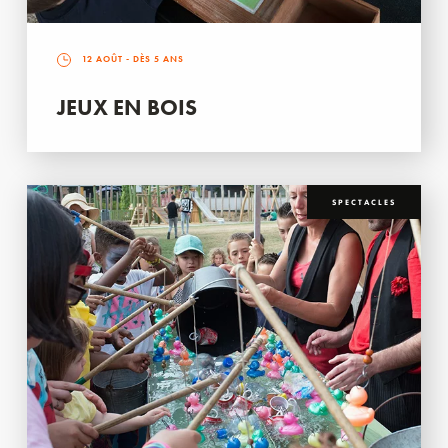
12 AOÛT
- DÈS 5 ANS
JEUX EN BOIS
SPECTACLES