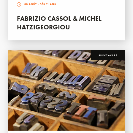
30 AOÛT
- DÈS 11 ANS
FABRIZIO CASSOL & MICHEL
HATZIGEORGIOU
SPECTACLES