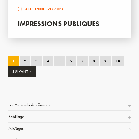
2 SEPTEMBRE
- DÈS 7 ANS
IMPRESSIONS PUBLIQUES
1
2
3
4
5
6
7
8
9
10
›
SUIVANT
Les Mercredis des Carmes
Babillage
Mix’âges