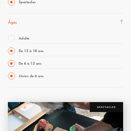
Spectacles
Âges
Adulte
De 12 à 18 ans
De 6 à 12 ans
Moins de 6 ans
SPECTACLES