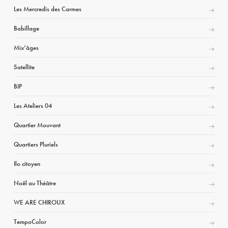
Les Mercredis des Carmes
Babillage
Mix’âges
Satellite
BIP
Les Ateliers 04
Quartier Mouvant
Quartiers Pluriels
Ilo citoyen
Noël au Théâtre
WE ARE CHIROUX
TempoColor