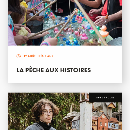
19 AOÛT
- DÈS 3 ANS
LA PÊCHE AUX HISTOIRES
SPECTACLES