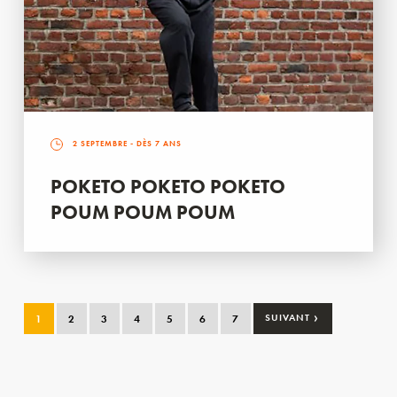
2 SEPTEMBRE
- DÈS 7 ANS
POKETO POKETO POKETO
POUM POUM POUM
›
1
2
3
4
5
6
7
SUIVANT