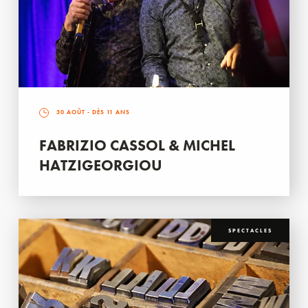
30 AOÛT
- DÈS 11 ANS
FABRIZIO CASSOL & MICHEL
HATZIGEORGIOU
SPECTACLES