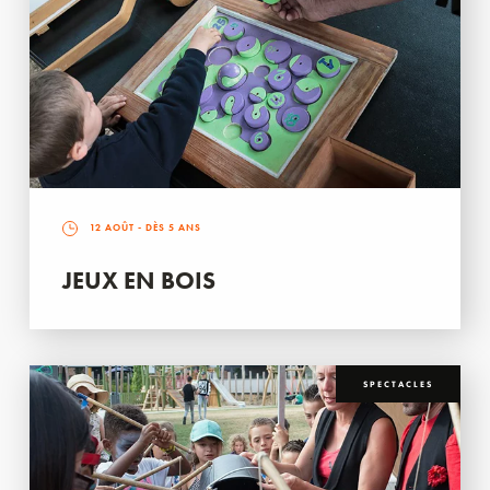
12 AOÛT
- DÈS 5 ANS
JEUX EN BOIS
SPECTACLES