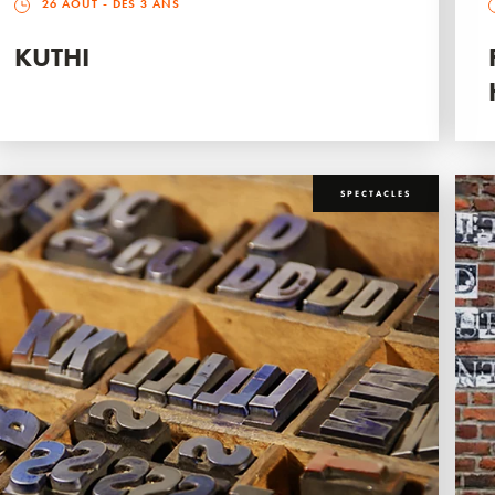
26 AOÛT
- DÈS 3 ANS
KUTHI
SPECTACLES