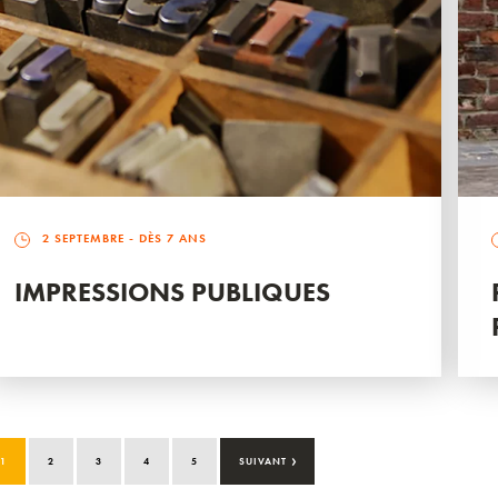
2 SEPTEMBRE
- DÈS 7 ANS
IMPRESSIONS PUBLIQUES
›
1
2
3
4
5
SUIVANT