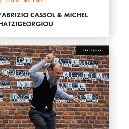
30 AOÛT
- DÈS 11 ANS
FABRIZIO CASSOL & MICHEL
HATZIGEORGIOU
SPECTACLES