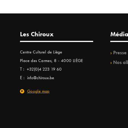
Les Chiroux
Média
Centre Culturel de Liège
Presse
Place des Carmes, 8 - 4000 LIÈGE
Nos al
T :
+32(0)4 223 19 60
E :
info@chiroux.be
Google map