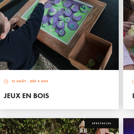
12 AOÛT
- DÈS 5 ANS
JEUX EN BOIS
SPECTACLES