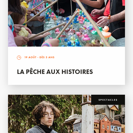
19 AOÛT
- DÈS 3 ANS
LA PÊCHE AUX HISTOIRES
SPECTACLES