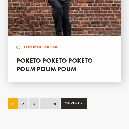
2 SEPTEMBRE
- DÈS 7 ANS
POKETO POKETO POKETO
POUM POUM POUM
›
1
2
3
4
5
SUIVANT