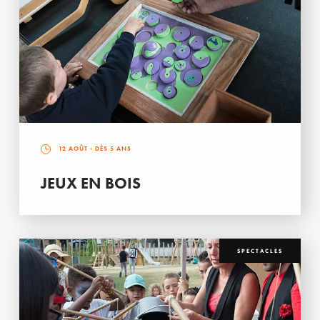
12 AOÛT
- DÈS 5 ANS
JEUX EN BOIS
SPECTACLES