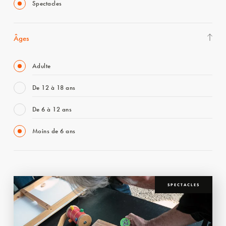
Spectacles
Âges
Adulte
De 12 à 18 ans
De 6 à 12 ans
Moins de 6 ans
SPECTACLES