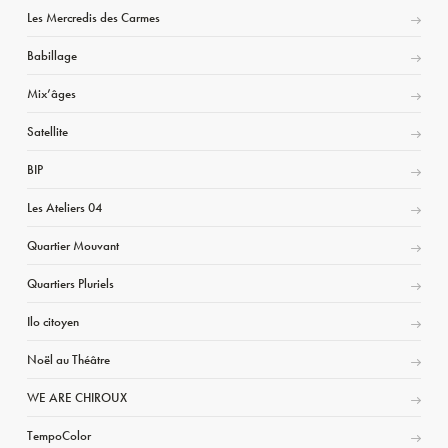
Les Mercredis des Carmes
Babillage
Mix’âges
Satellite
BIP
Les Ateliers 04
Quartier Mouvant
Quartiers Pluriels
Ilo citoyen
Noël au Théâtre
WE ARE CHIROUX
TempoColor