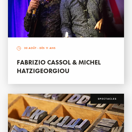
30 AOÛT
- DÈS 11 ANS
FABRIZIO CASSOL & MICHEL
HATZIGEORGIOU
SPECTACLES