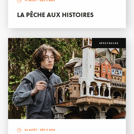
19 AOÛT
- DÈS 3 ANS
LA PÊCHE AUX HISTOIRES
SPECTACLES
26 AOÛT
- DÈS 3 ANS