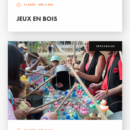
12 AOÛT
- DÈS 5 ANS
JEUX EN BOIS
SPECTACLES