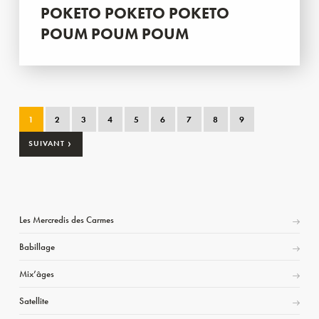
POKETO POKETO POKETO
POUM POUM POUM
1
2
3
4
5
6
7
8
9
›
SUIVANT
Les Mercredis des Carmes
Babillage
Mix’âges
Satellite