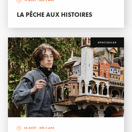
19 AOÛT
- DÈS 3 ANS
LA PÊCHE AUX HISTOIRES
SPECTACLES
26 AOÛT
- DÈS 3 ANS