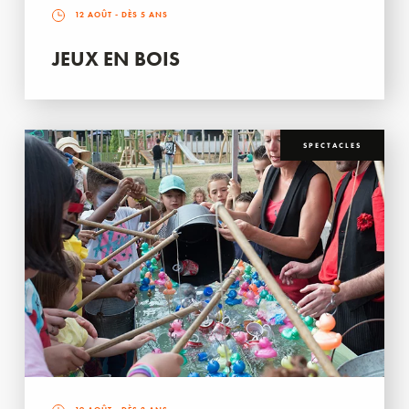
12 AOÛT
- DÈS 5 ANS
JEUX EN BOIS
SPECTACLES