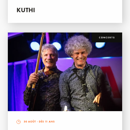
KUTHI
CONCERTS
30 AOÛT
- DÈS 11 ANS