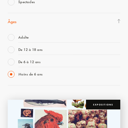
Spectacles
Âges
Adulte
De 12 à 18 ans
De 6 à 12 ans
Moins de 6 ans
EXPOSITIONS