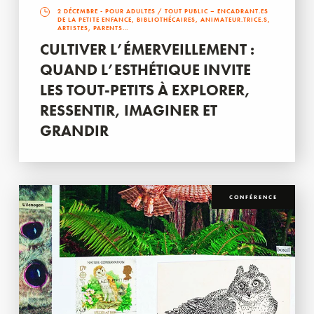
2 DÉCEMBRE
- POUR ADULTES / TOUT PUBLIC – ENCADRANT.ES
DE LA PETITE ENFANCE, BIBLIOTHÉCAIRES, ANIMATEUR.TRICE.S,
ARTISTES, PARENTS…
CULTIVER L’ÉMERVEILLEMENT :
QUAND L’ESTHÉTIQUE INVITE
LES TOUT-PETITS À EXPLORER,
RESSENTIR, IMAGINER ET
GRANDIR
CONFÉRENCE