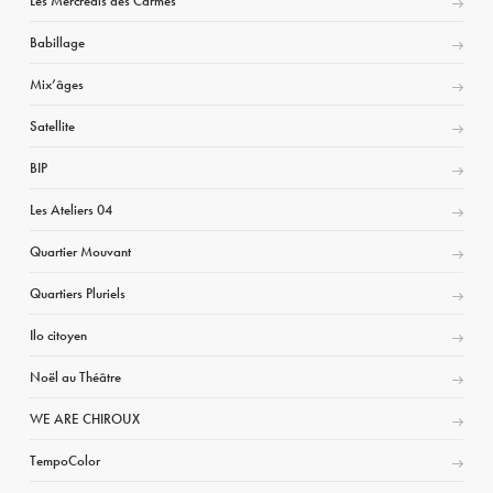
Les Mercredis des Carmes
Babillage
Mix’âges
Satellite
BIP
Les Ateliers 04
Quartier Mouvant
Quartiers Pluriels
Ilo citoyen
Noël au Théâtre
WE ARE CHIROUX
TempoColor