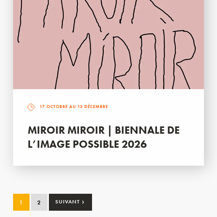
17 OCTOBRE AU 13 DÉCEMBRE
MIROIR MIROIR | BIENNALE DE
L’IMAGE POSSIBLE 2026
›
1
2
SUIVANT