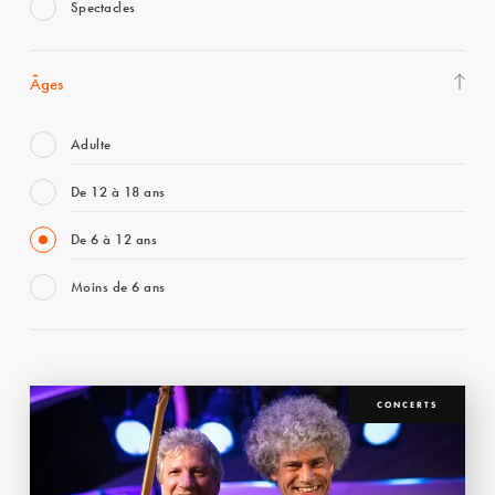
Spectacles
Âges
Adulte
De 12 à 18 ans
De 6 à 12 ans
Moins de 6 ans
CONCERTS