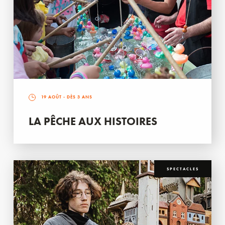
19 AOÛT
- DÈS 3 ANS
LA PÊCHE AUX HISTOIRES
SPECTACLES