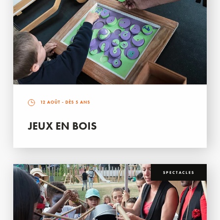
12 AOÛT
- DÈS 5 ANS
JEUX EN BOIS
SPECTACLES