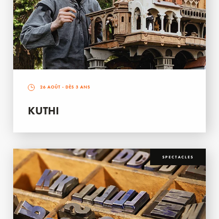
26 AOÛT
- DÈS 3 ANS
KUTHI
SPECTACLES