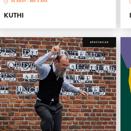
26 AOÛT
- DÈS 3 ANS
KUTHI
SPECTACLES