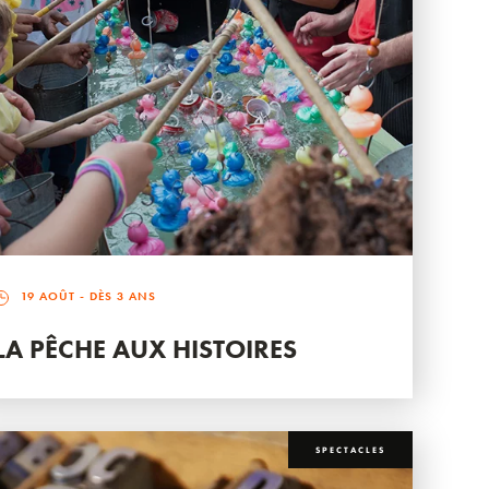
19 AOÛT
- DÈS 3 ANS
LA PÊCHE AUX HISTOIRES
SPECTACLES