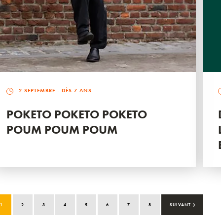
2 SEPTEMBRE
- DÈS 7 ANS
POKETO POKETO POKETO
POUM POUM POUM
›
1
2
3
4
5
6
7
8
SUIVANT