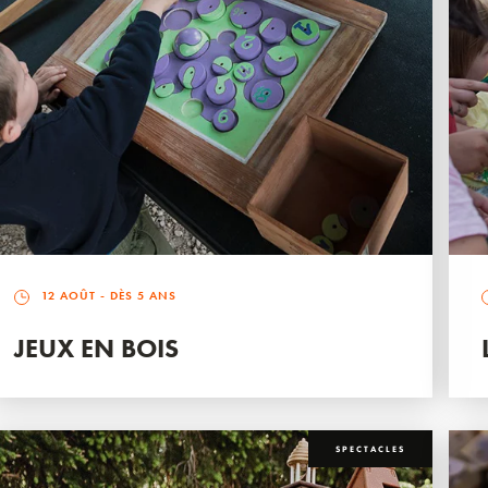
12 AOÛT
- DÈS 5 ANS
JEUX EN BOIS
SPECTACLES