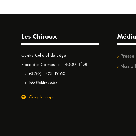
Les Chiroux
Média
Centre Culturel de Liège
Presse
Place des Carmes, 8 - 4000 LIÈGE
Nos al
T :
+32(0)4 223 19 60
E :
info@chiroux.be
Google map