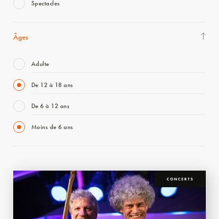
Spectacles
Âges
Adulte
De 12 à 18 ans
De 6 à 12 ans
Moins de 6 ans
CONCERTS