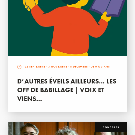
22 SEPTEMBRE
-
3 NOVEMBRE
-
8 DÉCEMBRE
- DE 0 À 3 ANS
D’AUTRES ÉVEILS AILLEURS… LES
OFF DE BABILLAGE | VOIX ET
VIENS…
CONCERTS