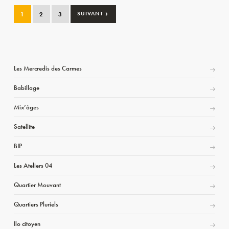
›
1
2
3
SUIVANT
Les Mercredis des Carmes
Babillage
Mix’âges
Satellite
BIP
Les Ateliers 04
Quartier Mouvant
Quartiers Pluriels
Ilo citoyen