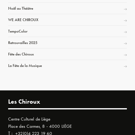
Noël au Théâtre
WE ARE CHIROUX
TempoColor
Retrouvailles 2025
Fête des Chiroux
La Fête de la Musique
Les Chiroux
Centre Culturel de Liège
Place des Carmes, 8 - 4000 LIÈGE
T :
+32(0)4 223 19 60