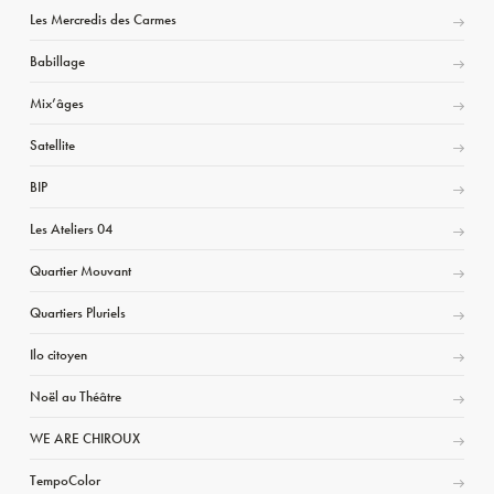
Les Mercredis des Carmes
Babillage
Mix’âges
Satellite
BIP
Les Ateliers 04
Quartier Mouvant
Quartiers Pluriels
Ilo citoyen
Noël au Théâtre
WE ARE CHIROUX
TempoColor