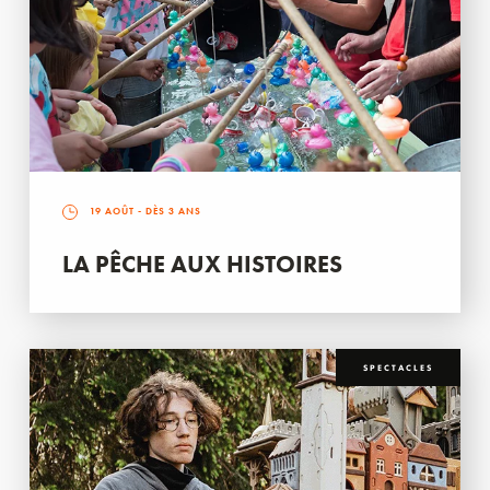
19 AOÛT
- DÈS 3 ANS
LA PÊCHE AUX HISTOIRES
SPECTACLES