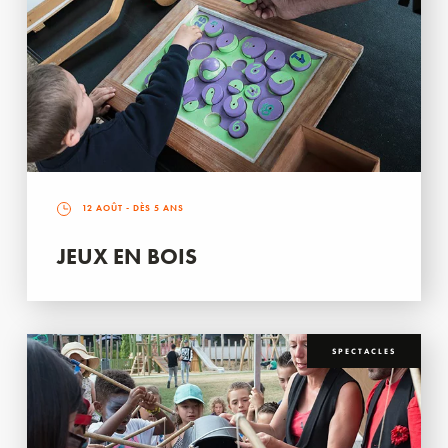
12 AOÛT
- DÈS 5 ANS
JEUX EN BOIS
SPECTACLES