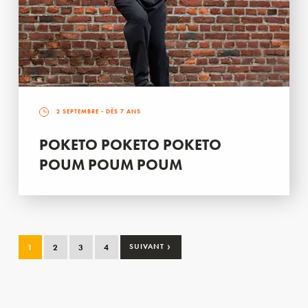
2 SEPTEMBRE
- DÈS 7 ANS
POKETO POKETO POKETO
POUM POUM POUM
›
1
2
3
4
SUIVANT