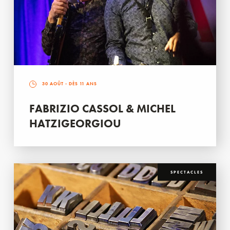
30 AOÛT
- DÈS 11 ANS
FABRIZIO CASSOL & MICHEL
HATZIGEORGIOU
SPECTACLES