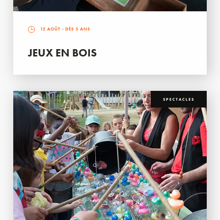
12 AOÛT
- DÈS 5 ANS
JEUX EN BOIS
SPECTACLES