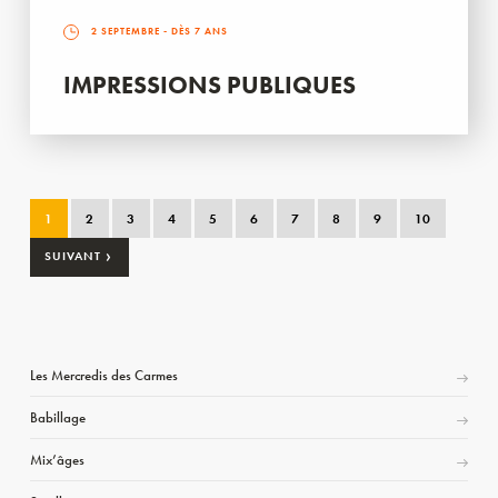
2 SEPTEMBRE
- DÈS 7 ANS
IMPRESSIONS PUBLIQUES
1
2
3
4
5
6
7
8
9
10
›
SUIVANT
Les Mercredis des Carmes
Babillage
Mix’âges