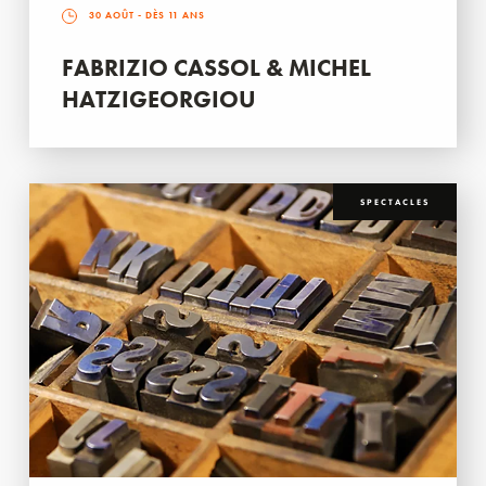
30 AOÛT
- DÈS 11 ANS
FABRIZIO CASSOL & MICHEL
HATZIGEORGIOU
SPECTACLES