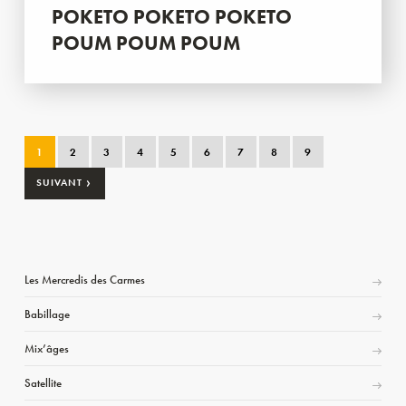
POKETO POKETO POKETO
POUM POUM POUM
1
2
3
4
5
6
7
8
9
›
SUIVANT
Les Mercredis des Carmes
Babillage
Mix’âges
Satellite