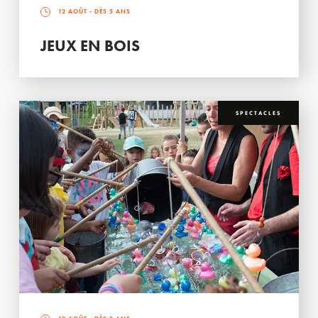
12 AOÛT
- DÈS 5 ANS
JEUX EN BOIS
SPECTACLES