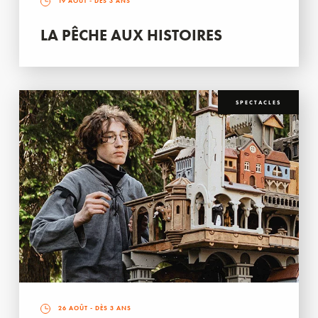
19 AOÛT
- DÈS 3 ANS
LA PÊCHE AUX HISTOIRES
SPECTACLES
26 AOÛT
- DÈS 3 ANS