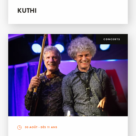
KUTHI
CONCERTS
30 AOÛT
- DÈS 11 ANS