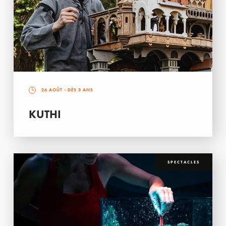
26 AOÛT
- DÈS 3 ANS
KUTHI
SPECTACLES