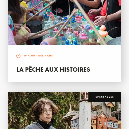
19 AOÛT
- DÈS 3 ANS
LA PÊCHE AUX HISTOIRES
SPECTACLES