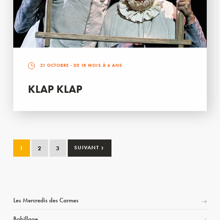
21 OCTOBRE
- DE 18 MOIS À 6 ANS
KLAP KLAP
›
1
2
3
SUIVANT
Les Mercredis des Carmes
Babillage