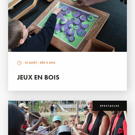
12 AOÛT
- DÈS 5 ANS
JEUX EN BOIS
SPECTACLES