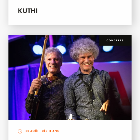
KUTHI
CONCERTS
30 AOÛT
- DÈS 11 ANS