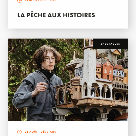
19 AOÛT
- DÈS 3 ANS
LA PÊCHE AUX HISTOIRES
SPECTACLES
26 AOÛT
- DÈS 3 ANS