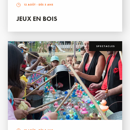
12 AOÛT
- DÈS 5 ANS
JEUX EN BOIS
SPECTACLES