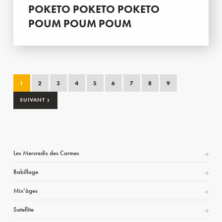
POKETO POKETO POKETO
POUM POUM POUM
1
2
3
4
5
6
7
8
9
›
SUIVANT
Les Mercredis des Carmes
Babillage
Mix’âges
Satellite